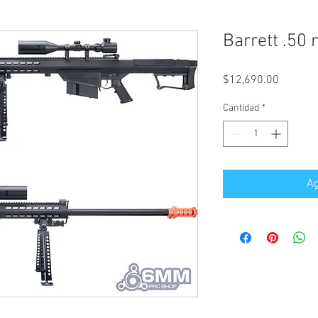
Barrett .50
Precio
$12,690.00
Cantidad
*
Ag