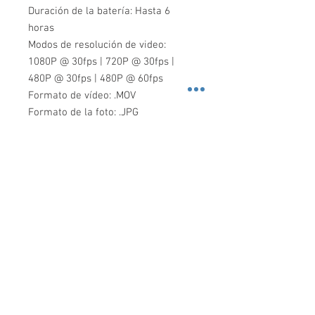
Duración de la batería: Hasta 6
horas
Modos de resolución de video:
1080P @ 30fps | 720P @ 30fps |
480P @ 30fps | 480P @ 60fps
Formato de vídeo: .MOV
Formato de la foto: .JPG
Capacidad de almacenamiento: 16
GB
Batería: Batería extraíble de
1950mAh
Campo de visión: 140 °
Visión nocturna: infrarrojo
automático
Rango de visión nocturna: Hasta 32
pies con detección de rostros
visibles
Capacidad de Detección de
Movimiento: Sí