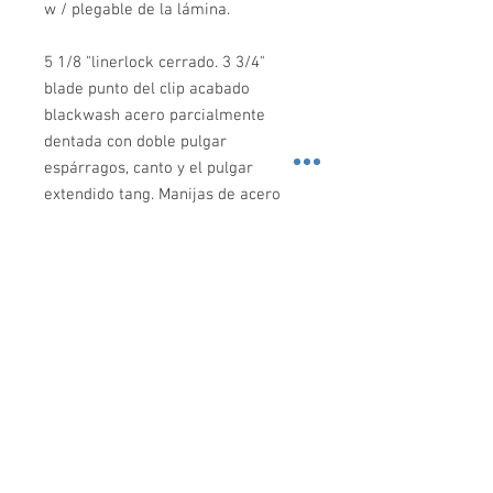
w / plegable de la lámina.
5 1/8 "linerlock cerrado. 3 3/4"
blade punto del clip acabado
blackwash acero parcialmente
dentada con doble pulgar
espárragos, canto y el pulgar
extendido tang. Manijas de acero
inoxidable acabado blackwash
Fingergrooved con un diseño único
surco. Agujero de cuerda. Clip de
bolsillo de acero acabado con un
diseño Blackwash agujero
perforado.
SEGURIDAD SONORA
Preocupados de la inseguridad en las calles,
traemos los artículos de defensa personal más