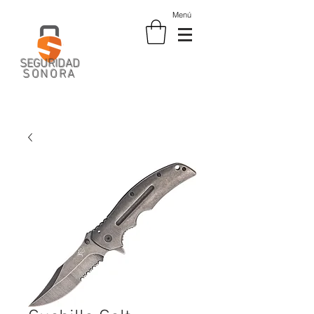
Menú
SEGURIDAD
SONORA