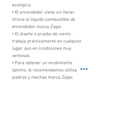
ecológica
• El encendedor viene sin llenar.
Utilice el líquido combustible de
encendedor marca Zippo
• El diseño a prueba de viento
trabaja prácticamente en cualquier
lugar, aun en condiciones muy
ventosas.
• Para obtener un rendimiento
óptimo, le recomendamos utilizar
piedras y mechas marca Zippo
SEGURIDAD SONORA
Preocupados de la inseguridad en las calles,
traemos los artículos de defensa personal más
efectivos para protegerte a ti, a tu familia y a tu
negocio del crimen.
© 2017 SEGURIDAD SONORA.