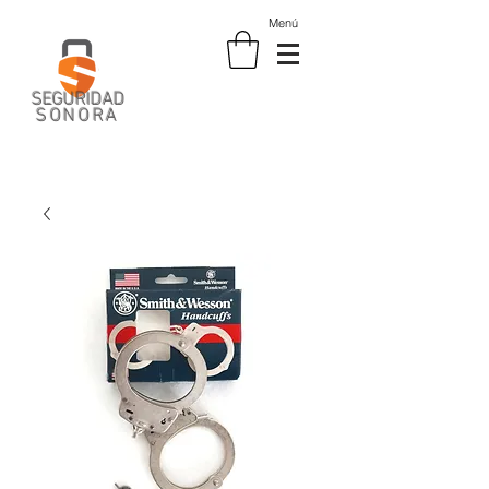
Menú
SEGURIDAD
SONORA