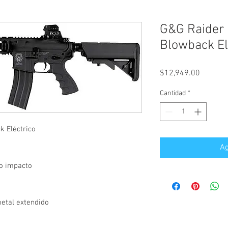
G&G Raider 
Blowback El
Precio
$12,949.00
Cantidad
*
k Eléctrico
Ag
to impacto
a
metal extendido