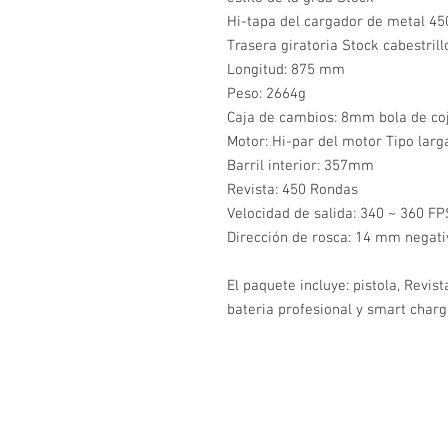
Hi-tapa del cargador de metal 4
Trasera giratoria Stock cabestril
Longitud: 875 mm
Peso: 2664g
Caja de cambios: 8mm bola de coj
Motor: Hi-par del motor Tipo lar
Barril interior: 357mm
Revista: 450 Rondas
Velocidad de salida: 340 ~ 360 F
Dirección de rosca: 14 mm negat
El paquete incluye: pistola, Revis
bateria profesional y smart charg
SEGURIDAD SONORA
Preocupados de la inseguridad en las calles, traem
artículos de defensa personal más efectivos para
protegerte a ti, a tu familia y a tu negocio del crime