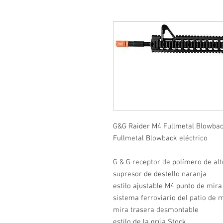
G&G Raider M4 Fullmetal Blowbac
Fullmetal Blowback eléctrico
G & G receptor de polímero de al
supresor de destello naranja
estilo ajustable M4 punto de mir
sistema ferroviario del patio de 
mira trasera desmontable
estilo de la grúa Stock