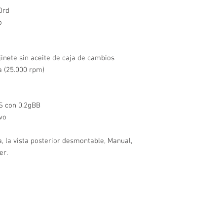
50rd
lo
inete sin aceite de caja de cambios
ga (25.000 rpm)
PS con 0.2gBB
ivo
ta, la vista posterior desmontable, Manual,
er.
CONTACTO
os los
Seguridad Sonora
sitio oficial:
www.seguridadsonora.com
n.
contacto:
ventas@seguridadsonora.com.mx