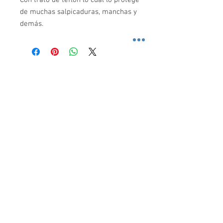
de muchas salpicaduras, manchas y
demás.
SEGURIDAD SONORA
Preocupados de la inseguridad en las calles,
traemos los artículos de defensa personal más
efectivos para protegerte a ti, a tu familia y a tu
negocio del crimen.
© 2017 SEGURIDAD SONORA.
Todos los Derechos
Reservados.
CONTACTO
Seguridad Sonora
sitio oficial:
www.seguridadsonora.com
contacto:
ventas@seguridadsonora.com.mx
fb:
https://www.facebook.com/seguridadsonoraco
m
Hermosillo, Sonora, México. CP 83138
Telefono de Oficinas:
(662)3332310