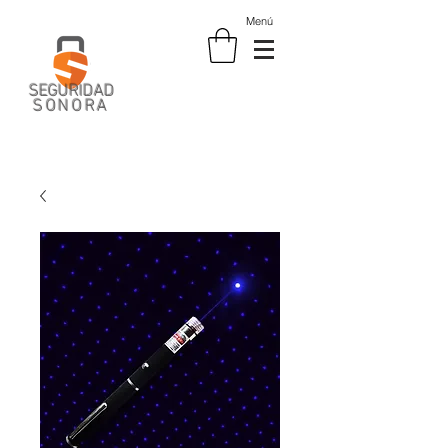
Menú
SEGURIDAD
SONORA