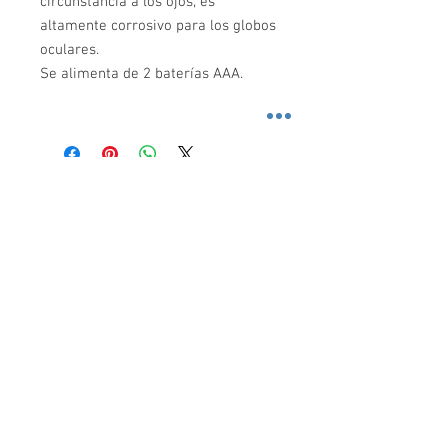
circunstancia a los ojos, es
altamente corrosivo para los globos
oculares.
Se alimenta de 2 baterías AAA.
SEGURIDAD SONORA
Preocupados de la inseguridad en las calles,
traemos los artículos de defensa personal más
efectivos para protegerte a ti, a tu familia y a tu
negocio del crimen.
© 2017 SEGURIDAD SONORA.
Todos los Derechos
Reservados.
CONTACTO
Seguridad Sonora
sitio oficial:
www.seguridadsonora.com
contacto:
ventas@seguridadsonora.com.mx
fb:
https://www.facebook.com/seguridadsonoraco
m