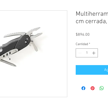
Multiherram
cm cerrada
Precio
$896.00
Cantidad
*
Ag