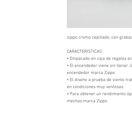
zippo cromo cepillado, con grabad
CARACTERISTICAS
• Empacado en caja de regalos ec
• El encendedor viene sin llenar. U
encendedor marca Zippo
• El diseño a prueba de viento tr
en condiciones muy ventosas.
• Para obtener un rendimiento óp
mechas marca Zippo
SEGURIDAD SONORA
Preocupados de la inseguridad en las calles, traem
artículos de defensa personal más efectivos para