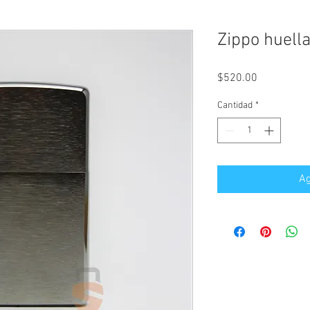
Zippo huell
Precio
$520.00
Cantidad
*
Ag